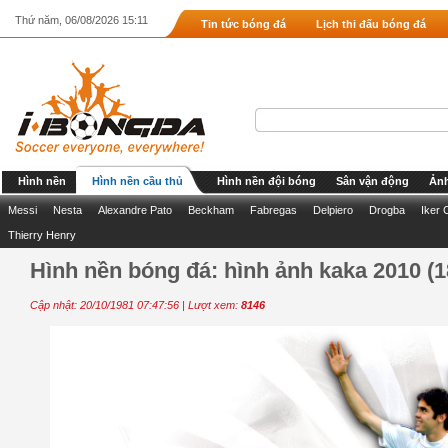
Thứ năm, 06/08/2026 15:11
Tin tức bóng đá
Lịch thi đấu bóng đá
Hình nền
Hình nền cầu thủ
Hình nền đội bóng
Sân vận động
Ảnh
Messi
Nesta
Alexandre Pato
Beckham
Fabregas
Delpiero
Drogba
Iker 
Thierry Henry
Hình nền bóng đá: hình ảnh kaka 2010 (1
Cập nhật: 20/10/1981 07:47:56 | Lượt xem:
8146