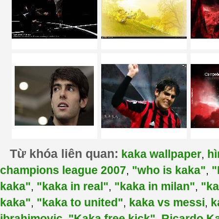
Từ khóa liên quan:
kaka wallpaper
hì
,
champions league 2007
"who is kaka"
"
,
,
kaka"
"kaka in real"
"kaka in milan"
"ka
,
,
,
kaka"
"kaka to united"
kaka vs messi
k
,
,
,
ibrahimovic
"Kaka free kick"
Ricardo K