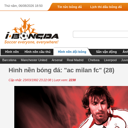
Thứ năm, 06/08/2026 18:50
Tin tức bóng đá
Lịch thi đấu bóng đá
Hình nền
Hình nền cầu thủ
Hình nền đội bóng
Sân vận động
Ảnh
Barcelona
Manchester United
Arsenal
Real Madrid
Chelsea
Liverpool
Juve
Hình nền bóng đá: "ac milan fc" (28)
Cập nhật: 23/03/1992 23:22:08 | Lượt xem:
2238