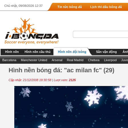
Chủ nhật, 09/08/2026 12:37
Tin tức bóng đá
Lịch thi đấu bóng đá
Hình nền
Hình nền cầu thủ
Hình nền đội bóng
Sân vận động
Ảnh
Barcelona
Manchester United
Arsenal
Real Madrid
Chelsea
Liverpool
Juve
Hình nền bóng đá: "ac milan fc" (29)
Cập nhật: 21/12/2008 19:30:58 | Lượt xem:
2125