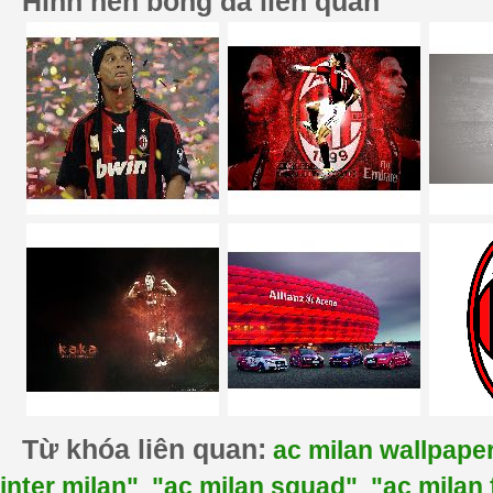
Hình nền bóng đá liên quan
Từ khóa liên quan:
ac milan wallpape
inter milan"
"ac milan squad"
"ac milan 
,
,