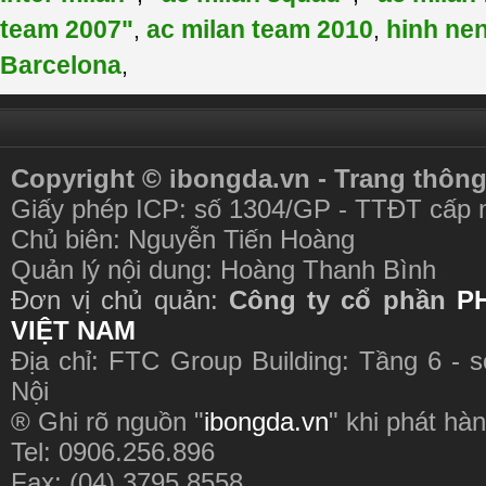
team 2007"
ac milan team 2010
hinh nen
,
,
Barcelona
,
Copyright © ibongda.vn - Trang thông
Giấy phép ICP: số 1304/GP - TTĐT cấp 
Chủ biên: Nguyễn Tiến Hoàng
Quản lý nội dung: Hoàng Thanh Bình
Đơn vị chủ quản:
Công ty cổ phần
P
VIỆT NAM
Địa chỉ: FTC Group Building: Tầng 6 - 
Nội
® Ghi rõ nguồn "
ibongda.vn
" khi phát hàn
Tel: 0906.256.896
Fax: (04) 3795 8558