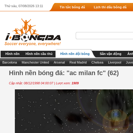
Thứ sáu, 07/08/2026 13:11
Tin tức bóng đá
Lịch thi đấu bóng đá
Hình nền
Hình nền cầu thủ
Hình nền đội bóng
Sân vận động
Ảnh
Barcelona
Manchester United
Arsenal
Real Madrid
Chelsea
Liverpool
Juve
Hình nền bóng đá: "ac milan fc" (62)
Cập nhật: 08/12/1998 04:00:07 | Lượt xem:
1909