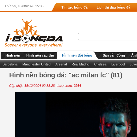
Thứ hai, 10/08/2026 15:05
Tin tức bóng đá
Lịch thi đấu bóng đá
Hình nền
Hình nền cầu thủ
Hình nền đội bóng
Sân vận động
Ảnh
Barcelona
Manchester United
Arsenal
Real Madrid
Chelsea
Liverpool
Juve
Hình nền bóng đá: "ac milan fc" (81)
Cập nhật: 15/12/2004 02:38:28 | Lượt xem:
2264