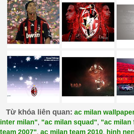
Từ khóa liên quan:
ac milan wallpape
inter milan"
"ac milan squad"
"ac milan 
,
,
team 2007"
ac milan team 2010
hinh nen
,
,