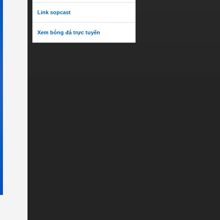
Link sopcast
Xem bóng đá trực tuyến