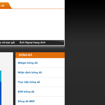
 đá
ợ và bạn gái
Ảnh Ngoại hạng Anh
BÓNG ĐÁ
Widget bóng đá
Nhận định bóng đá
Trực tiếp bóng đá
BXH bóng đá
Bóng đá WAP