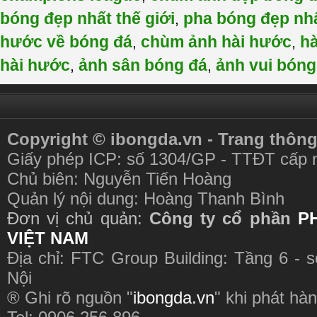
bóng đẹp nhất thế giới
pha bóng đẹp nh
,
hước về bóng đá
chùm ảnh hài hước
h
,
,
hài hước
ảnh sân bóng đá
ảnh vui bóng
,
,
Copyright © ibongda.vn - Trang thông
Giấy phép ICP: số 1304/GP - TTĐT cấp 
Chủ biên: Nguyễn Tiến Hoàng
Quản lý nội dung: Hoàng Thanh Bình
Đơn vị chủ quản:
Công ty cổ phần
P
VIỆT NAM
Địa chỉ: FTC Group Building: Tầng 6 - 
Nội
® Ghi rõ nguồn "
ibongda.vn
" khi phát hàn