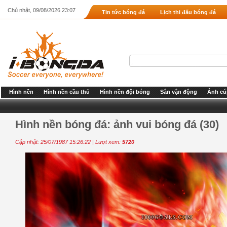
Chủ nhật, 09/08/2026 23:07
Tin tức bóng đá
Lịch thi đấu bóng đá
Hình nền
Hình nền cầu thủ
Hình nền đội bóng
Sân vận động
Ảnh cú
Hình nền bóng đá: ảnh vui bóng đá (30)
Cập nhật: 25/07/1987 15:26:22 | Lượt xem:
5720