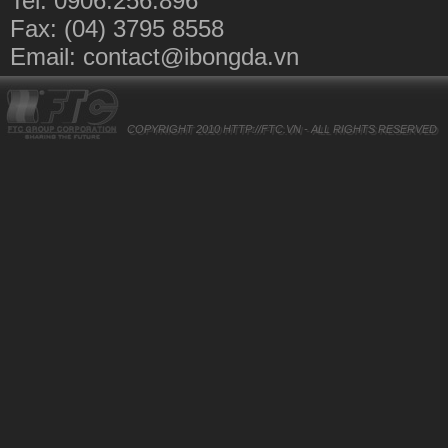
Tel: 0906.256.896
Fax: (04) 3795 8558
Email:
contact@ibongda.vn
COPYRIGHT 2010
HTTP://FTC.VN
- ALL RIGHTS RESERVED