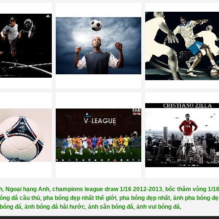
h
Ngoại hạng Anh
champions league draw 1/16 2012-2013
bốc thăm vòng 1/1
,
,
,
óng đá cầu thủ
pha bóng đẹp nhất thế giới
pha bóng đẹp nhất
ảnh pha bóng đẹ
,
,
,
 bóng đá
ảnh bóng đá hài hước
ảnh sân bóng đá
ảnh vui bóng đá
,
,
,
,