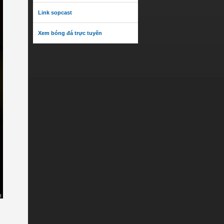
Link sopcast
Xem bóng đá trực tuyến