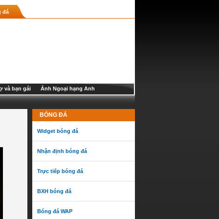
 đá
ợ và bạn gái
Ảnh Ngoại hạng Anh
BÓNG ĐÁ
Widget bóng đá
Nhận định bóng đá
Trực tiếp bóng đá
BXH bóng đá
Bóng đá WAP