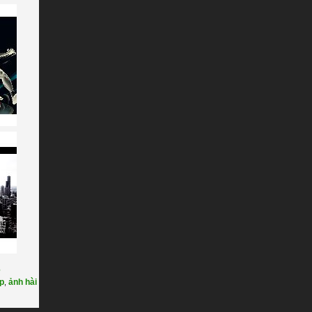
6
p
ảnh hài
,