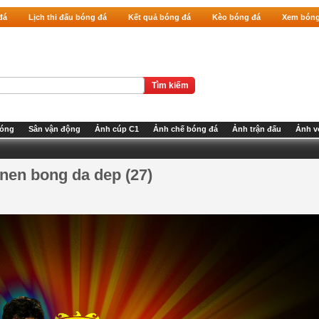
đá
Lịch thi đấu bóng đá
Kết quả bóng đá
Kèo bóng đá
Xem bóng
bóng
Sân vận động
Ảnh cúp C1
Ảnh chế bóng đá
Ảnh trận đấu
Ảnh v
 nen bong da dep (27)