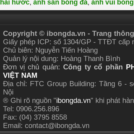
hài hước
ảnh sân bóng đá
ảnh vui bóng
,
,
Copyright © ibongda.vn - Trang thông
Giấy phép ICP: số 1304/GP - TTĐT cấp 
Chủ biên: Nguyễn Tiến Hoàng
Quản lý nội dung: Hoàng Thanh Bình
Đơn vị chủ quản:
Công ty cổ phần
P
VIỆT NAM
Địa chỉ: FTC Group Building: Tầng 6 - 
Nội
® Ghi rõ nguồn "
ibongda.vn
" khi phát hàn
Tel: 0906.256.896
Fax: (04) 3795 8558
Email:
contact@ibongda.vn