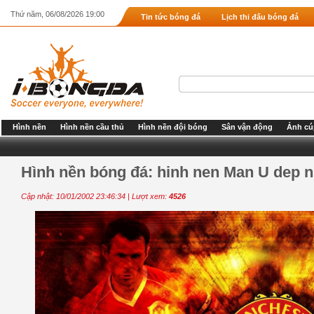
Thứ năm, 06/08/2026 19:00
Tin tức bóng đá
Lịch thi đấu bóng đá
Hình nền
Hình nền cầu thủ
Hình nền đội bóng
Sân vận động
Ảnh cú
Hình nền bóng đá: hinh nen Man U dep nh
Cập nhật: 10/01/2002 23:46:34 | Lượt xem:
4526