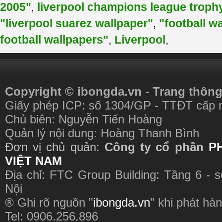
2005"
liverpool champions league troph
,
"liverpool suarez wallpaper"
"football w
,
football wallpapers"
Liverpool
,
,
Copyright © ibongda.vn - Trang thông
Giấy phép ICP: số 1304/GP - TTĐT cấp 
Chủ biên: Nguyễn Tiến Hoàng
Quản lý nội dung: Hoàng Thanh Bình
Đơn vị chủ quản:
Công ty cổ phần
P
VIỆT NAM
Địa chỉ: FTC Group Building: Tầng 6 - 
Nội
® Ghi rõ nguồn "
ibongda.vn
" khi phát hàn
Tel: 0906.256.896